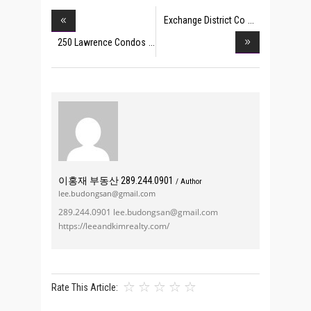
Exchange District Co
250 Lawrence Condos
이홍재 부동산 289.244.0901
/ Author
lee.budongsan@gmail.com
289.244.0901 lee.budongsan@gmail.com
https://leeandkimrealty.com/
Rate This Article: