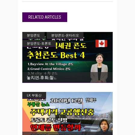
RELATED ARTICLES
분양콘도
분양콘도-온타리오
분양콘도-토론토
놓치면 후회 할
LK 부동산