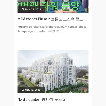
May, 27, 2021
M2M condos Phase 2 토론노 노스욕 콘도
https://bigbrokers.ca/properties/m2m-condos-phase-
ll/ https://youtu.be/Hs_jHM2FnTc
Oct, 18, 2019
Nordic Condos : 캐나다 노스욕