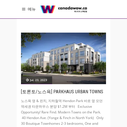
메뉴
Jul, 23, 2023
[토론토/노스욕] PARKHAUS URBAN TOWNS
노스욕 영 & 핀치, 지하철역 Hendon Park 바로 옆 모던
역세권 타운하우스 분양 $1.2M 부터 Exclusive
Opportunity! Rare Find. Modern Towns on the Park.
40 Hendon Ave. (Yonge & Finch in North York) Only
30 Boutique Townhomes 2-3 bedrooms, One and