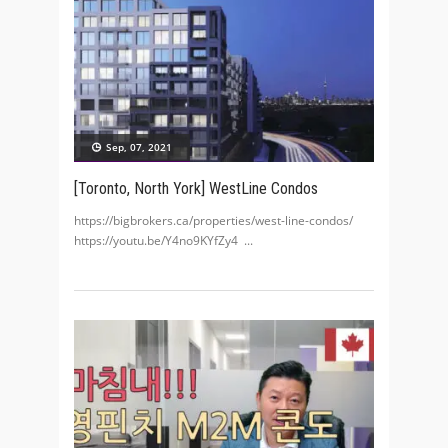
Sep, 07, 2021
[Toronto, North York] WestLine Condos
https://bigbrokers.ca/properties/west-line-condos/
https://youtu.be/Y4no9KYfZy4