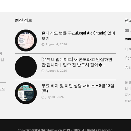
최신 정보
광고
온타리오 법률 구조(Legal Aid Ontario) 알아
보기
ca
August 4, 2026
네이
이
@
’입
[유튜브 업데이트] 새 콘도라고 안심하면
안 됩니다｜입주 전 반드시 잡아�
@
August 1, 2026
본 
무료 비자 및 이민 상담 서비스 – 8월 13일
있으
입니
(목)
CA
July 30, 2026
바랍
Copyright@CANADAwow.ca 2019 – 2022, All Rights Reserved.