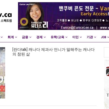
회계
금융
경제
유학/교육
이민
기관
JOB
[란다talk] 캐나다 제과사 언니가 말해주는 캐나다
의 참된 삶