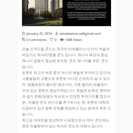
January 25, 2019
canadawow.ca@gmail.com
0 Comments
0
1308
Views
오늘 소개드릴 콘도는 한국의 타워펠리스/스카이 캐슬과
버금가는 럭셔리/명품 콘도 입니다. 캐나다 패션의 중심,
캐나다 금융의 중심에 위치한 콘도 매니아를 위한 콘도
입니다.
토론토 최고의 부촌 중의 하나인 욕빌에 위치하고 있으며,
사통팔달의 교통으로 토론토 어디든 신속하게 갈 수 있으
며, 명품매장이 즐비한 패션거리, 각종 캘러리,박물관이
모여 있는 문화의 중심지역입니다 욕빌은 뉴욕의 맨하탄
과 같이 문화/금융의 허브로서 진정한 투자가치를 찿으시
분 , 차별된 콘도 라이프를 추구하시는 분, 토론토 대학과
인접하여 있어 향후 진학를 예정하고 있는 분에게 추천 드
립니다.
최고급 자재만을 엄선하여 시공함으로서 여타 콘도와는
완전 차별화되어 있는 럭셔리 콘도의 대명사 입니다.