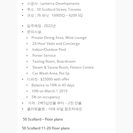
시공사 : Lanterra Developments
주소 : 50 Scollard Street, Toronto
규모 : 76 유닛 1690SQ ~ 4209 SQ
입주예정 : 2022년
편의시설
Private Dining Area,
Wine Lounge
24 Hour Valet and Concierge
Indoor/Outdoor Pool
Porter Service
Tasting Room,
Boardroom
Steam & Sauna Room,
Fitness Centre
Car Wash Area,
Pet Sp
디파짓 : $25000 with offer
Balance to 10% in 45 days
10% on March 1 2019
5% on occupancy
가격 : 2백5십만불 부터 ~ 2천 만불
플러워플랜 : 아래 파일 참조하세요
50 Scollard – Floor plans
50 Scollard 11-20 Floor plans