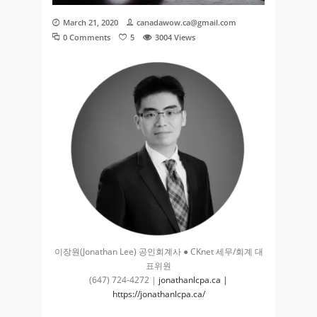
March 21, 2020
canadawow.ca@gmail.com
0 Comments
5
3004
Views
이장원(Jonathan Lee) 공인회계사 ● CKnet 세무/회계 대
표위원
(647) 724-4272 |
jonathanlcpa.ca |
https://jonathanlcpa.ca/