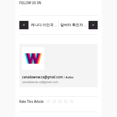
FOLLOW US ON:
캐나다 이민국
알버타 확진자
canadawow.ca@gmail.com
/ Author
canadawow.ca@gmail.com
Rate This Article: