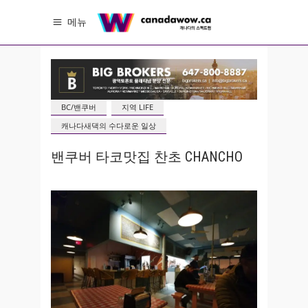
메뉴
BC/밴쿠버
지역 LIFE
캐나다새댁의 수다로운 일상
밴쿠버 타코맛집 찬초 CHANCHO