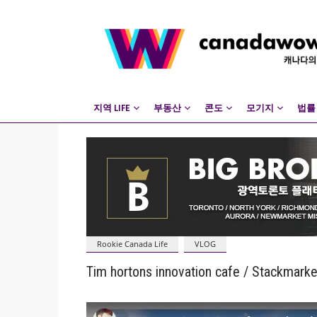
지역 LIFE
부동산
콘도
모기지
법률
Rookie Canada Life
VLOG
Tim hortons innovation cafe / Stackmarket