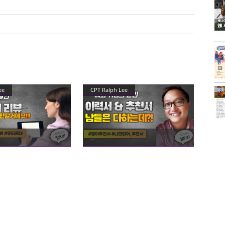
ee
CPT Ralph Lee