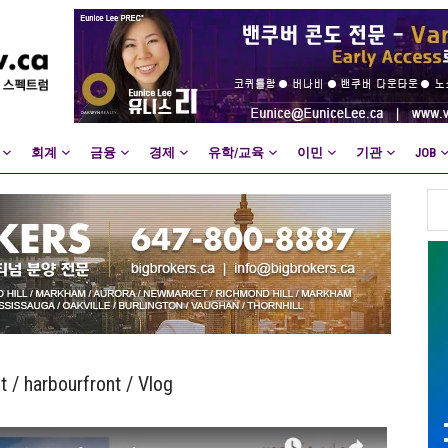
회계
금융
경제
유학/교육
이민
기관
JOB
 / harbourfront / Vlog