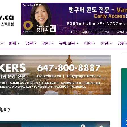
회계
금융
경제
유학/교육
이민
기관
JOB
lgary