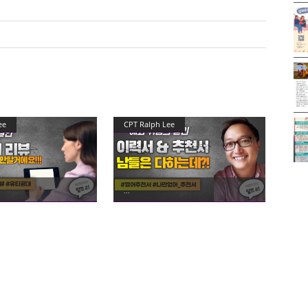
ee
CPT Ralph Lee