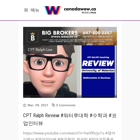
메뉴
CPT Ralph Lee
Mar, 09, 2021
0 Comments
CPT Ralph Review #워터루대학​ #수학과​ #코
업인터뷰​
https://www.youtube.com/watch?v=haIVKtzjx1o #영어
이력서​ #영어인터뷰​ #해외취업_컨설팅​ #영어코칭​ 좋은