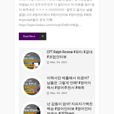
아침입니다 모두모두모두 다 잘되셔서 저 리뷰좀 많이 많
이 써주세요 ㅎㅎㅎㅎ 다아아아아~ 잘먹고 잘사는 날을
꿈꿉니다! #영어이력서​ #영어인터뷰​ #영어면접​ #해취​
#cptralph​ 랄프 문의 카톡:
https://open.kakao.com/o/sxJUOoRc​ 이메일:
Read More
CPT Ralph Review #유티​ #공대​
#코업인터뷰
Mar, 04, 2021
이력서만 제출해서 되겠어?
남들은 그렇게 안해! #영어이
력서​ #영어추천서​ #해취​
Mar, 03, 2021
넌 감동이 없어! 지피지기백전
백승 #영어인터뷰 #영어인터
뷰연습 #CPTRalph