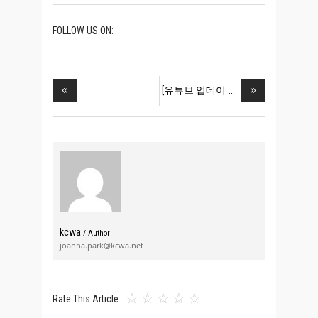
FOLLOW US ON:
[유튜브 업데이
kcwa
/ Author
joanna.park@kcwa.net
Rate This Article: