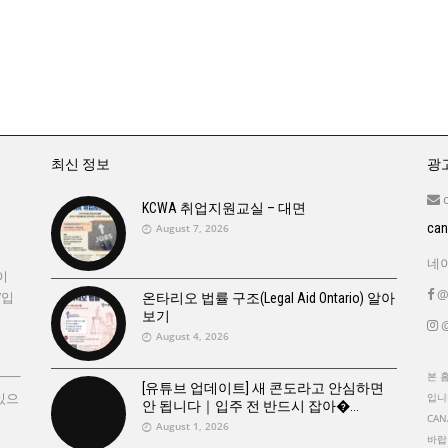
최신 정보
광고
KCWA 취업지원교실 – 대면
ca
August 7, 2026
네이
이
@
’입
온타리오 법률 구조(Legal Aid Ontario) 알아
보기
@
August 4, 2026
본 
[유튜브 업데이트] 새 콘도라고 안심하면
있으
입니
안 됩니다｜입주 전 반드시 잡아�
CA
August 1, 2026
바랍