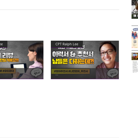
ee
CPT Ralph Lee