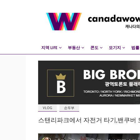
지역 LIFE
부동산
콘도
모기지
법률
VLOG
손두부
스탠리파크에서 자전거 타기,밴쿠버 도