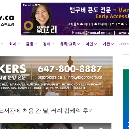
회계
금융
경제
유학/교육
이민
기관
JOB
서관에 처음 간 날, 러쉬 컵케익 후기