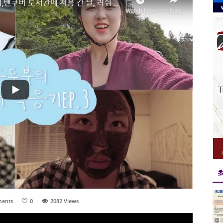
ents
0
2082
Views