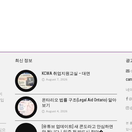
최신 정보
광고
KCWA 취업지원교실 – 대면
ca
August 7, 2026
네이
이
@
’입
온타리오 법률 구조(Legal Aid Ontario) 알아
보기
@
August 4, 2026
본 
[유튜브 업데이트] 새 콘도라고 안심하면
있으
입니
안 됩니다｜입주 전 반드시 잡아�