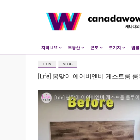
지역 LIFE
부동산
콘도
모기지
법률
LizTV
VLOG
[Life] 봄맞이 에어비앤비 게스트룸 룸투어—Ai