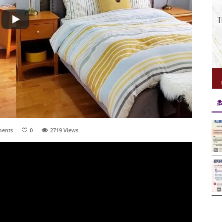
ents
0
2719
Views