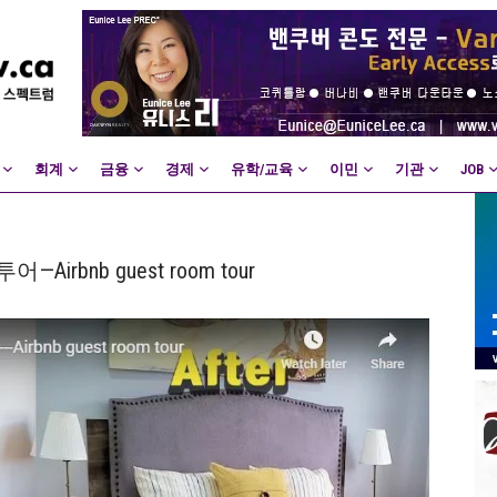
회계
금융
경제
유학/교육
이민
기관
JOB
rbnb guest room tour