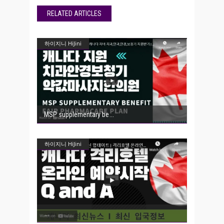
RELATED ARTICLES
하이지니 HiJini
MSP supplementary be
하이지니 HiJini