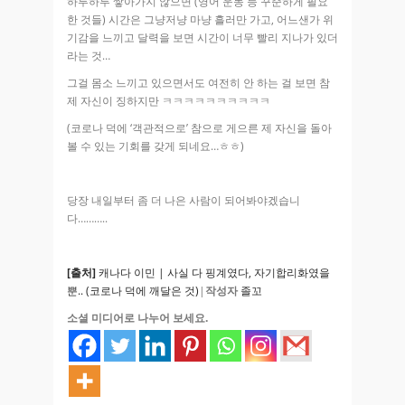
하루하루 쌓아가지 않으면 (영어 운동 등 꾸준하게 필요
한 것들) 시간은 그냥저냥 마냥 흘러만 가고, 어느샌가 위
기감을 느끼고 달력을 보면 시간이 너무 빨리 지나가 있더
라는 것…
그걸 몸소 느끼고 있으면서도 여전히 안 하는 걸 보면 참
제 자신이 징하지만 ㅋㅋㅋㅋㅋㅋㅋㅋㅋㅋ
(코로나 덕에 ‘객관적으로’ 참으로 게으른 제 자신을 돌아
볼 수 있는 기회를 갖게 되네요…ㅎㅎ)
당장 내일부터 좀 더 나은 사람이 되어봐야겠습니
다………..
[출처]
캐나다 이민 | 사실 다 핑계였다, 자기합리화였을
뿐.. (코로나 덕에 깨달은 것)
|
작성자
졸꼬
소셜 미디어로 나누어 보세요.