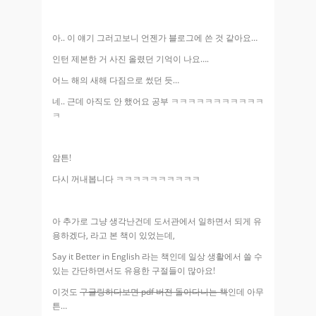
아.. 이 얘기 그러고보니 언젠가 블로그에 쓴 것 같아요…
인턴 제본한 거 사진 올렸던 기억이 나요….
어느 해의 새해 다짐으로 썼던 듯…
네.. 근데 아직도 안 했어요 공부 ㅋㅋㅋㅋㅋㅋㅋㅋㅋㅋㅋ
ㅋ
암튼!
다시 꺼내봅니다 ㅋㅋㅋㅋㅋㅋㅋㅋㅋㅋ
아 추가로 그냥 생각난건데 도서관에서 일하면서 되게 유
용하겠다, 라고 본 책이 있었는데,
Say it Better in English 라는 책인데 일상 생활에서 쓸 수
있는 간단하면서도 유용한 구절들이 많아요!
이것도
구글링하다보면 pdf 버전 돌아다니는 책
인데 아무
튼…