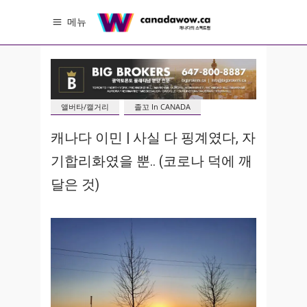
메뉴
앨버타/캘거리
졸꼬 In CANADA
캐나다 이민 | 사실 다 핑계였다, 자
기합리화였을 뿐.. (코로나 덕에 깨
달은 것)