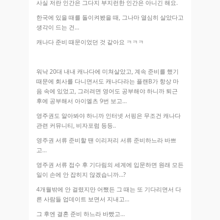
사실 저란 인간은 그다지 부지런한 인간은 아니긴 해요.
한국에 있을 때를 돌이켜봤을 때, 그나마 열심히 살았다고
생각이 드는 건…
캐나다 준비 때문이었던 것 같아요 ㅋㅋㅋ
워낙 20대 내내 캐나다에 미쳐살았고, 계속 준비를 했기
때문에 회사를 다니면서도 캐나다라는 플랜B가 항상 마
음 속에 있었고, 그러려면 영어도 공부해야 하니까 퇴근
후에 공부해서 아이엘츠 9번 보고…
영주권도 알아봐야 하니까 인터넷 서핑은 무조건 캐나다
관련 커뮤니티, 비자포럼 등등..
영주권 서류 준비할 땐 이리저리 서류 준비하느라 바쁘
고…
영주권 서류 접수 후 기다림의 세계에 입문하면 원래 모든
일이 손에 안 잡히지 않겠습니까…?
4개월밖에 안 걸렸지만 어쨌든 그 때는 또 기다리면서 다
른 사람들 업데이트 보면서 지내고…
그 후엔 결혼 준비 하느라 바빴고…