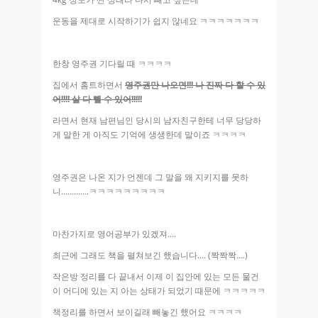
운동을 제대로 시작하기가 쉽지 않네요 ㅋㅋㅋㅋㅋㅋㅋ
한창 영주권 기다릴 때 ㅋㅋㅋㅋ
집에서 홈트하면서
영주권만 나오면!!! 나 진짜 다 할 수 있
어!!!! 살 다 뺄 수 있어!!!!
!
라면서 현재 남편님인 당시의 남자친구한테 너무 당당하
게 말한 게 아직도 기억에 생생한데 말이죠 ㅋㅋㅋㅋ
영주권은 나온 지가 언젠데 그 말을 왜 지키지를 못하
니………….ㅋㅋㅋㅋㅋㅋㅋㅋㅋ
마찬가지로 영어공부가 있겠져….
최근에 그래도 책을 펼쳐보긴 했습니다…. (짝짝짝….)
작은방 정리를 다 끝내서 이제 이 집안에 있는 모든 물건
이 어디에 있는 지 아는 상태가 되었기 때문에 ㅋㅋㅋㅋㅋ
책정리를 하면서 보이길래 빼놓긴 했어요 ㅋㅋㅋㅋ