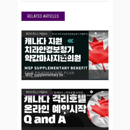
RELATED ARTICLES
하이지니 HiJini
MSP supplementary be
하이지니 HiJini