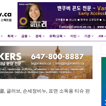
회계
금융
경제
유학/교육
이민
기관
JOB
제, 알콜, 글러브, 손세정비누, 표면 소독용 티슈 판