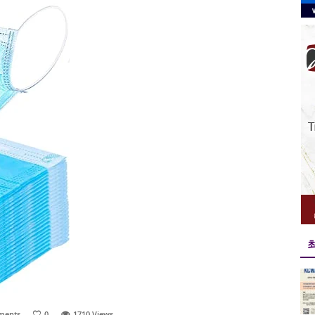
ments
0
1710
Views