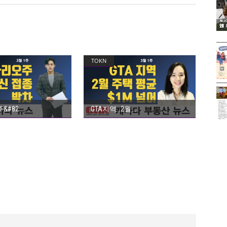
TOKN
GTA지역…2월
&#82