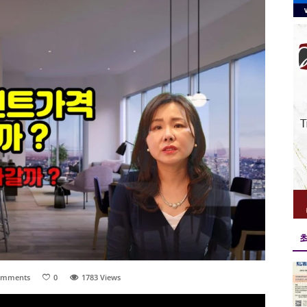
omments
0
1783
Views