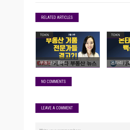
RELATED ARTICLES
TOKN
TOKN
부동산 거품에
온타리오 주
NO COMMENTS
LEAVE A COMMENT