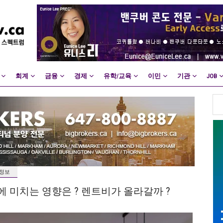
회계
금융
경제
유학/교육
이민
기관
JOB
정보
 미치는 영향은 ? 렌트비가 올라갈까 ?