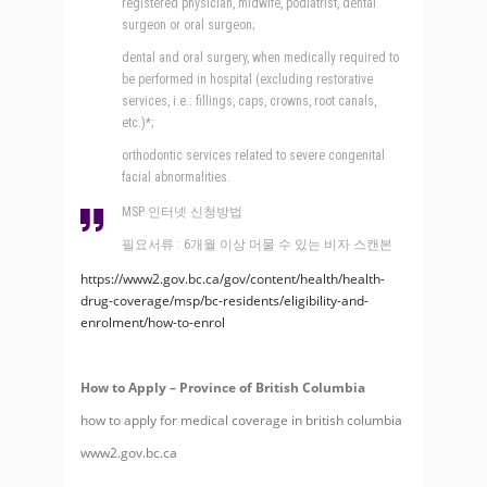
registered physician, midwife, podiatrist, dental
surgeon or oral surgeon;
dental and oral surgery, when medically required to
be performed in hospital (excluding restorative
services, i.e.: fillings, caps, crowns, root canals,
etc.)*;
orthodontic services related to severe congenital
facial abnormalities.
MSP 인터넷 신청방법
필요서류 : 6개월 이상 머물 수 있는 비자 스캔본
https://www2.gov.bc.ca/gov/content/health/health-
drug-coverage/msp/bc-residents/eligibility-and-
enrolment/how-to-enrol
How to Apply – Province of British Columbia
how to apply for medical coverage in british columbia
www2.gov.bc.ca