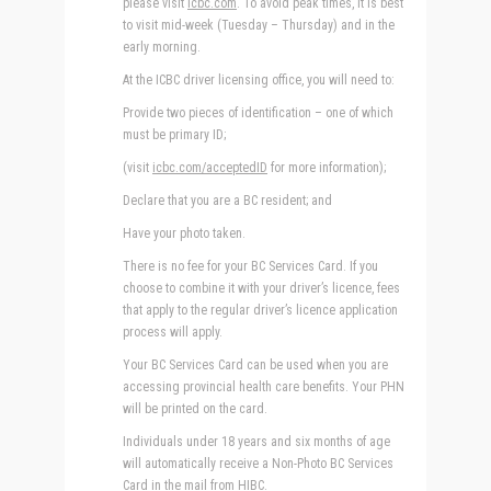
please visit
icbc.com
. To avoid peak times, it is best
to visit mid-week (Tuesday – Thursday) and in the
early morning.
At the ICBC driver licensing office, you will need to:
Provide two pieces of identification – one of which
must be primary ID;
​(visit
icbc.com/acceptedID
for more information);
Declare that you are a BC resident; and
Have your photo taken.
There is no fee for your BC Services Card. If you
choose to combine it with your driver’s licence, fees
that apply to the regular driver’s licence application
process will apply.
Your BC Services Card can be used when you are
accessing provincial health care benefits. Your PHN
will be printed on the card.
Individuals under 18 years and six months of age
will automatically receive a Non-Photo BC Services
Card in the mail from HIBC.