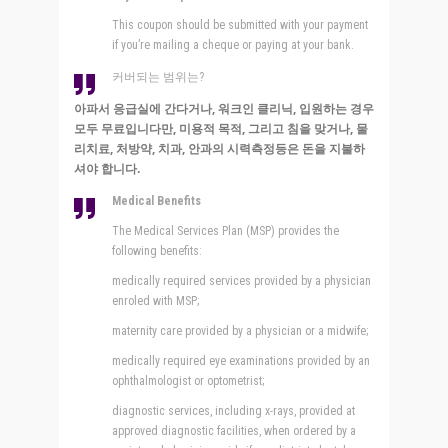
This coupon should be submitted with your payment
if you’re mailing a cheque or paying at your bank.
커버되는 범위는?
아파서 응급실에 간다거나, 워크인 클리닉, 입원하는 경우
모두 무료입니다만, 미용적 목적, 그리고 침을 맞거나, 물
리치료, 처방약, 치과, 안과의 시력측정등은 돈을 지불하
셔야 합니다.
Medical Benefits
The Medical Services Plan (MSP) provides the
following benefits:
medically required services provided by a physician
enroled with MSP;
maternity care provided by a physician or a midwife;
medically required eye examinations provided by an
ophthalmologist or optometrist;
diagnostic services, including x-rays, provided at
approved diagnostic facilities, when ordered by a