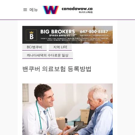
메뉴
BC/밴쿠버
지역 LIFE
캐나다새댁의 수다로운 일상
밴쿠버 의료보험 등록방법