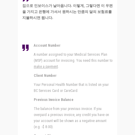
집으로 인보이스가 날아옵니다. 이렇게, 그렇다면 이 우편
을 가지고 은행에 가셔서 원하시는 만큼의 달의 보험료를
지불하시면 됩니다.
Account Number
A number assigned to your Medical Services Plan
(MSP) account for invoicing. You need this number to
make a payment
.
Client Number
Your Personal Health Number that is listed on your
BC Services Card or CareCard.
Previous Invoice Balance
The balance from your previous invoice. If you
overpaid a previous invoice, any credit you have on
your account will be shown as a negative amount
(e.g. -$ 8.00).