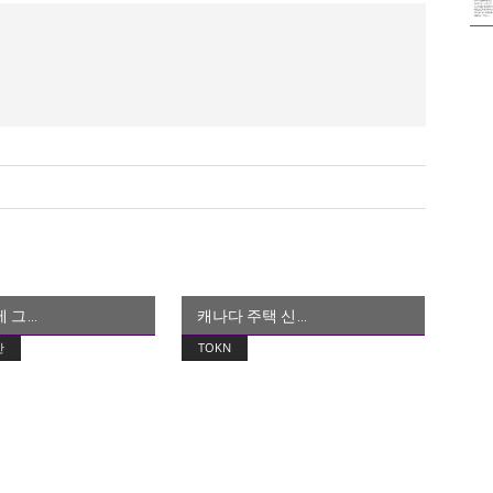
제 그
캐나다 주택 신
산
TOKN