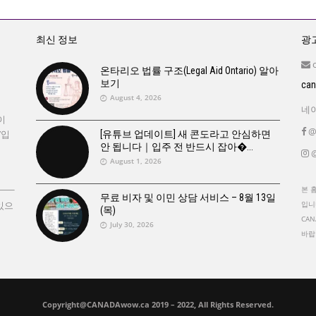
최신 정보
광고
온타리오 법률 구조(Legal Aid Ontario) 알아
보기
ca
August 4, 2026
네이
이
@
’입
[유튜브 업데이트] 새 콘도라고 안심하면
안 됩니다｜입주 전 반드시 잡아�
@
August 1, 2026
본 
무료 비자 및 이민 상담 서비스 – 8월 13일
있으
입니
(목)
CA
July 30, 2026
바랍
Copyright@CANADAwow.ca 2019 – 2022, All Rights Reserved.