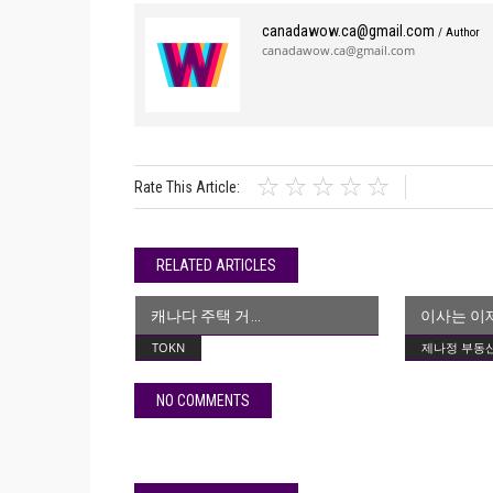
canadawow.ca@gmail.com
/ Author
canadawow.ca@gmail.com
Rate This Article:
RELATED ARTICLES
캐나다 주택 거
이사는 이
TOKN
제나정 부동
NO COMMENTS