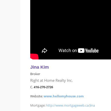
Jina Kim
Broker
Right at Home Realty Inc.
C.
416-270-2726
Website:
www.hellomyhouse.com
Mortgage
:
http://www.
mortgageweb.ca/Jina