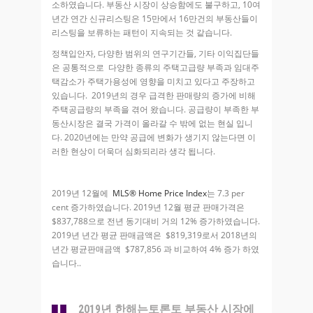
소하였습니다. 부동산 시장이 상승함에도 불구하고, 10여
년간 연간 신규리스팅은 15만에서 16만건의 부동산들이
리스팅을 보류하는 패턴이 지속되는 것 같습니다.
정책입안자, 다양한 범위의 연구기간들, 기타 이익집단들
은 공통적으로 다양한 종류의 주택고급량 부족과 임대주
택감소가 주택가용성에 영향을 미치고 있다고 주장하고
있습니다. 2019년의 경우 급격한 판매량의 증가에 비해
주택공급량의 부족을 겪어 왔습니다. 공급량이 부족한 부
동산시장은 결국 가격이 올라갈 수 밖에 없는 현실 입니
다. 2020년에는 만약 공급에 변화가 생기지 않는다면 이
러한 현상이 더욱더 심화되리라 생각 됩니다.
2019년 12월에
MLS® Home Price Index
는 7.3 per
cent 증가하였습니다. 2019년 12월 평균 판매가격은
$837,788으로 전년 동기대비 거의 12% 증가하였습니다.
2019년 년간 평균 판매금액은 $819,319로서 2018년의
년간 평균판매금액 $787,856 과 비교하여 4% 증가 하였
습니다..
2019년 한해는토론토 부동산 시장에