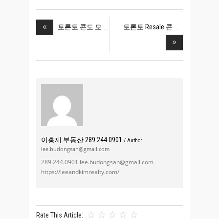
토론토 Resale 콘
토론토 콘도 모
이홍재 부동산 289.244.0901
/ Author
lee.budongsan@gmail.com
289.244.0901 lee.budongsan@gmail.com
https://leeandkimrealty.com/
Rate This Article: