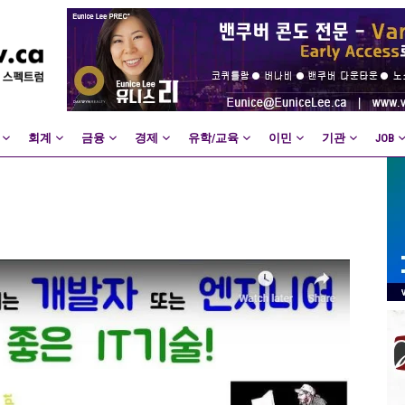
회계
금융
경제
유학/교육
이민
기관
JOB