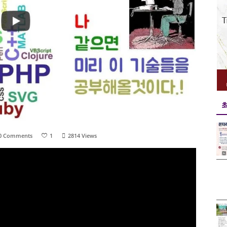
0 Comments
1
2814
Views