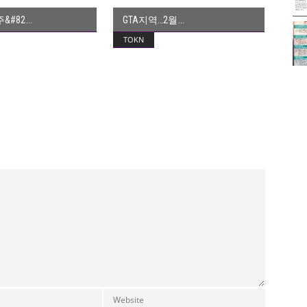
&#82
GTA지역…2월
TOKN