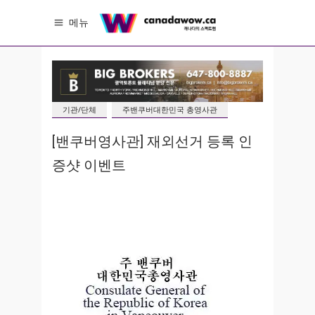
메뉴
기관/단체
주밴쿠버대한민국 총영사관
[밴쿠버영사관] 재외선거 등록 인
증샷 이벤트