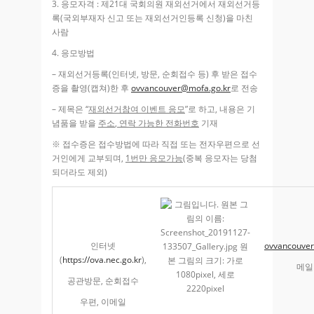
3.
응모자격
:
제
21
대 국회의원 재외선거에서 재외선거등
록
(
국외부재자 신고
또는 재외선거인등록 신청
)
을 마친
사람
4.
응모방법
–
재외선거등록
(
인터넷
,
방문
,
순회접수 등
)
후 받은 접수
증을
촬영
(
캡쳐
)
한 후
ovvancouver@mofa.go.kr
로 전송
–
제목은
“
재외선거참여 이벤트 응모
”
로 하고
,
내용은 기
념품을
받을
주소
,
연락 가능한 전화번호
기재
※ 접수증은 접수방법에 따라 직접 또는 전자우편으로 선
거인에게 교부되며
,
1
번만
응모가능
(
중복 응모자는 당첨
되더라도 제외
)
인터넷
ovvancouver
(
https://ova.nec.go.kr
),
메일
공관방문
,
순회접수
우편
,
이메일