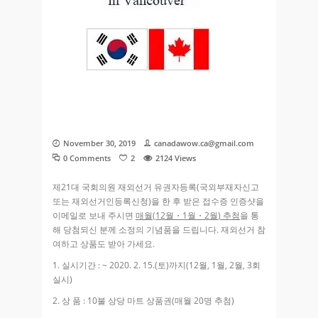
November 30, 2019
canadawow.ca@gmail.com
0 Comments
2
2124
Views
제
21
대 국회의원 재외선거 유권자등록
(
국외부재자신고
또는 재외선거인등록신청
)
을 한 후 받은 접수증 인증샷을
이메일로 보내 주시면
매월
(12
월
・
1
월
・
2
월
)
추첨
을 통
해 당첨되신 분께 소정의
기념품을 드립니다
.
재외선거 참
여하고 상품도 받아 가세요
.
1.
실시기간
: ~ 2020. 2. 15.
(
토
)
까지
(12
월
, 1
월
, 2
월
, 3
회
실시
)
2.
상 품
: 10
불 상당 마트 상품권
(
매월
20
명 추첨
)