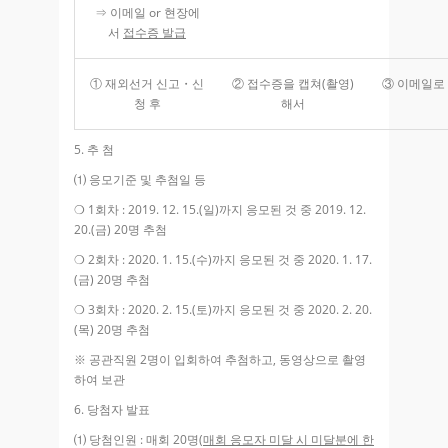
⇒ 이메일
or
현장에
서
접수증 발급
① 재외선거 신고・신
② 접수증을 캡쳐
(
촬영
)
③ 이메일로
청 후
해서
5.
추 첨
⑴ 응모기준 및 추첨일 등
❍
1
회차
:
2019. 12. 15.(
일
)
까지 응모된 것 중
2019. 12.
20.(
금
) 20
명 추첨
❍
2
회차
: 2020. 1. 15.(
수
)
까지 응모된 것 중
2020. 1. 17.
(
금
) 20
명 추첨
❍
3
회차
:
2020. 2. 15.(
토
)
까지 응모된 것 중
2020. 2. 20.
(
목
) 20
명 추첨
※ 공관직원
2
명이 입회하여 추첨하고
,
동영상으로 촬영
하여 보관
6.
당첨자 발표
⑴ 당첨인원
:
매회
20
명
(
매회 응모자 미달 시 미달분에 한