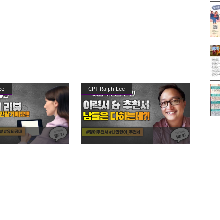
ee
CPT Ralph Lee