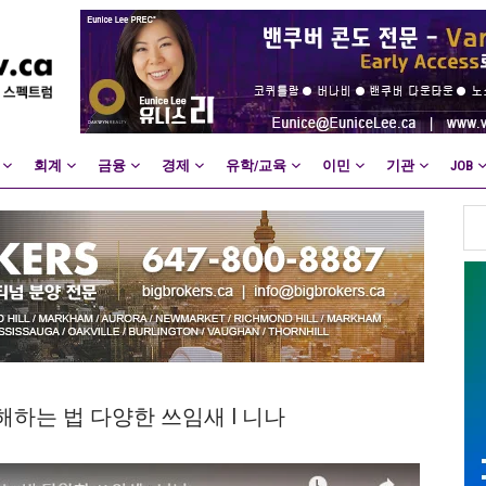
회계
금융
경제
유학/교육
이민
기관
JOB
이해하는 법 다양한 쓰임새 I 니나