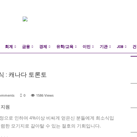
회계
금융
경제
유학/교육
이민
기관
JOB
건
 : 캐나다 토론토
Comments
0
1586
Views
$ 지원
정으로 인하여 4%이상 비싸게 얻은신 분들에게 희소식입
저렴한 모기지로 갈아탈 수 있는 절호의 기회입니다.