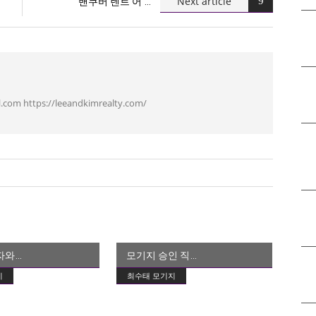
Next article
밴쿠버 렌트 어
.com https://leeandkimrealty.com/
자와
모기지 승인 직
지
최수태 모기지