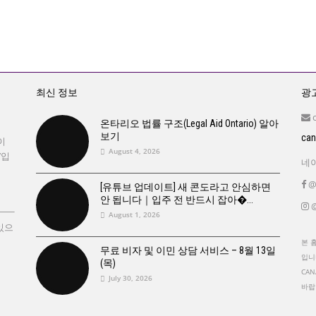
최신 정보
광고
온타리오 법률 구조(Legal Aid Ontario) 알아
보기
ca
이
August 4, 2026
’입
네이
@
[유튜브 업데이트] 새 콘도라고 안심하면
안 됩니다｜입주 전 반드시 잡아�
@
August 1, 2026
있으
본 
무료 비자 및 이민 상담 서비스 – 8월 13일
입니
(목)
CA
July 30, 2026
바랍