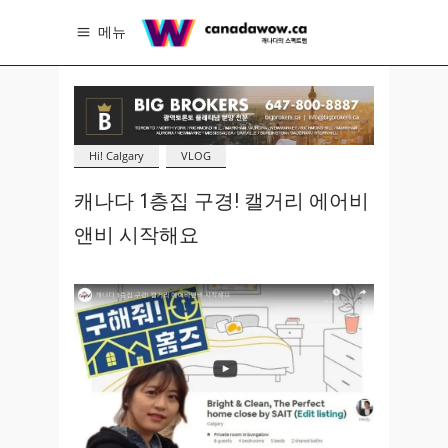
메뉴
Hi! Calgary
VLOG
캐나다 1층집 구경! 캘거리 에어비
앤비 시작해요