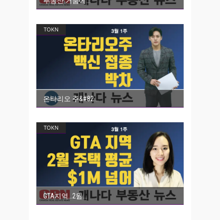
부동산 거품에
TOKN
온타리오 주&#82
TOKN
GTA지역…2월