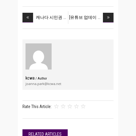
캐나다 시민권
[유튜브 업데이
kcwa
/ Author
joanna.park@kcwa.net
Rate This Article:
RELATED ARTICLES