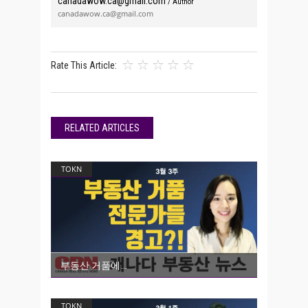
canadawow.ca@gmail.com
/ Author
canadawow.ca@gmail.com
Rate This Article:
RELATED ARTICLES
TOKN
부동산 거품에
TOKN