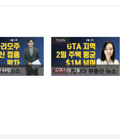
TOKN
GTA지역…2월
&#82