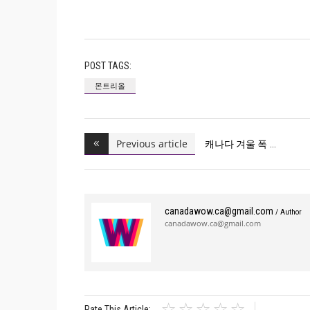
POST TAGS:
몬트리올
Previous article
캐나다 겨울 폭
canadawow.ca@gmail.com
/ Author
canadawow.ca@gmail.com
Rate This Article: