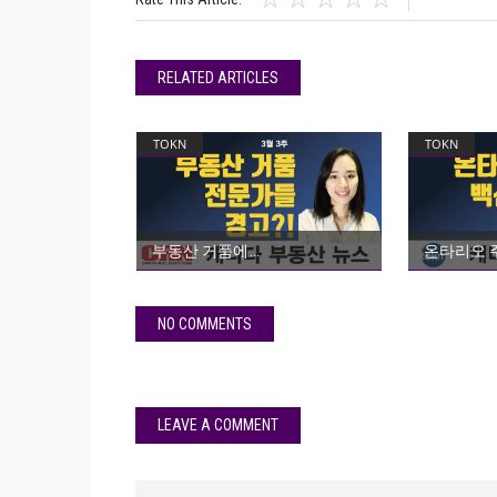
RELATED ARTICLES
TOKN
TOKN
부동산 거품에
온타리오 주
NO COMMENTS
LEAVE A COMMENT