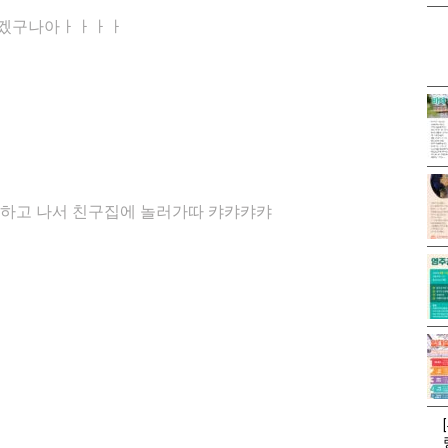
끝나겠구나아ㅏㅏㅏㅏ
일하고 나서 친구집에 놀러가따 캬캬캬캬