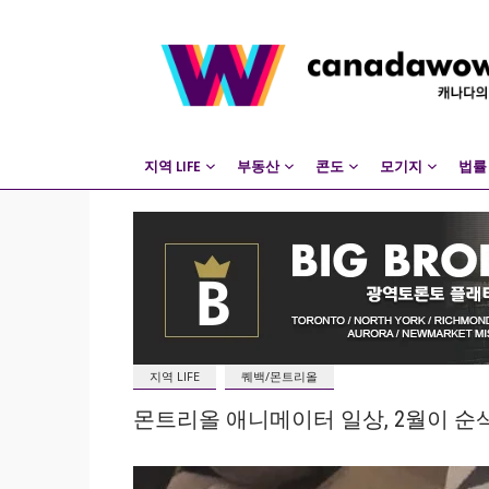
지역 LIFE
부동산
콘도
모기지
법률
지역 LIFE
퀘백/몬트리올
몬트리올 애니메이터 일상, 2월이 