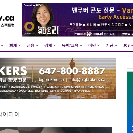
회계
금융
경제
유학/교육
이민
기관
JOB
순삭이다아