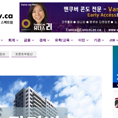
회계
금융
경제
유학/교육
이민
기관
JOB
정보
토론토부동산