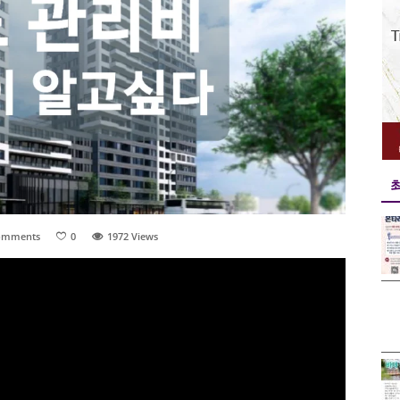
omments
0
1972
Views