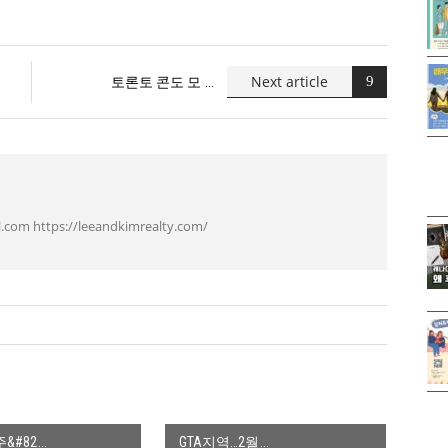
Next article
토론토 콘도 모
.com https://leeandkimrealty.com/
&#82
GTA지역…2월