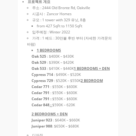
프로젝트 개요
주소 : 2444 Old Bronte Rd, Oakville
시공사 : Zancor Homes
규모 : 1 tower with 329 유닛, 8층
from 427 SqFt to 1150 SqFt
입주예정 : Winter 2022
가격 : 1 베드 : 30만불 후반 부터 (자세한 가격문의
바람)
1 BEDROOMS
Oak 525
: $400K – $430K
Oak 529
: $390K – $420K
Oak 533
: $410K – $440K
1 BEDROOMS + DEN
Cypress 714
: $490K – $520K
Cypress 729
: $520K – $550K
2 BEDROOM
Cedar 771
: $550K – $600K
Cedar 791
: $550K – $600K
Cedar 791 :
$550K – $600K
Cedar 848
:
$590K – 620K
2 BEDROOMS + DEN
Juniper 923
: $640K – $660K
Juniper 988
: $650K – $680K
디파짓