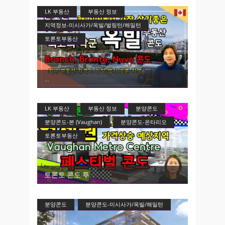
LK 부동산
부동산 정보
지역정보-미시사가/옥빌/벌링턴/해밀턴
토론토부동산
LK 부동산
부동산 정보
분양콘도
분양콘도-본 (Vaughan)
분양콘도-온타리오
토론토부동산
토론토 콘도 투
분양콘도
분양콘도-미시사가/옥빌/해밀턴