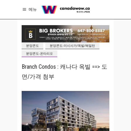
메뉴
분양콘도
분양콘도-미시사가/옥빌/해밀턴
분양콘도-온타리오
Branch Condos : 캐나다 옥빌 ==> 도
면/가격 첨부