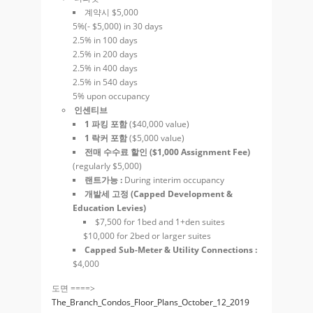
계약시 $5,000
5%(- $5,000) in 30 days
2.5% in 100 days
2.5% in 200 days
2.5% in 400 days
2.5% in 540 days
5% upon occupancy
인센티브
1 파킹 포함
($40,000 value)
1 락커 포함
($5,000 value)
전매 수수료 할인 ($1,000 Assignment Fee)
(regularly $5,000)
랜트가능 :
During interim occupancy
개발세 고정 (Capped Development &
Education Levies)
$7,500 for 1bed and 1+den suites
$10,000 for 2bed or larger suites
Capped Sub-Meter & Utility Connections :
$4,000
도면 ====>
The_Branch_Condos_Floor_Plans_October_12_2019