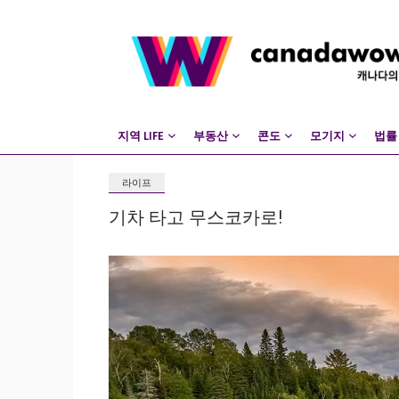
지역 LIFE
부동산
콘도
모기지
법률
라이프
기차 타고 무스코카로!