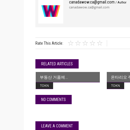
canadawow.ca@gmail.com
/ Author
canadawow.ca@gmail.com
Rate This Article:
RELATED ARTICLES
부동산 거품에
온타리오 주
TOKN
TOKN
NO COMMENTS
LEAVE A COMMENT