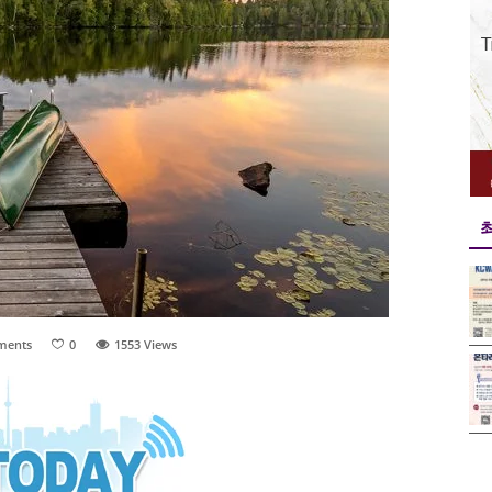
ments
0
1553
Views