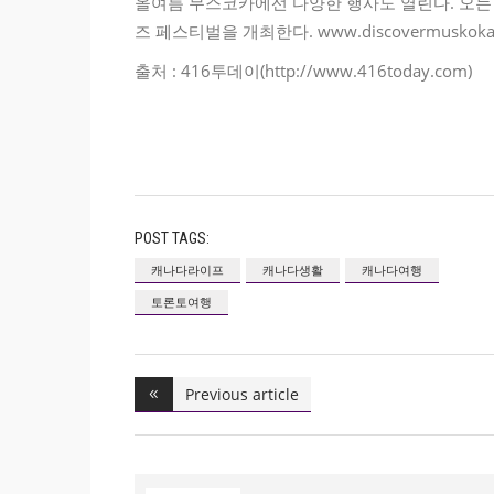
올여름 무스코카에선 다양한 행사도 열린다. 오는 7
즈 페스티벌을 개최한다. www.discovermuskoka
출처 : 416투데이(http://www.416today.com)
POST TAGS:
캐나다라이프
캐나다생활
캐나다여행
토론토여행
Previous article