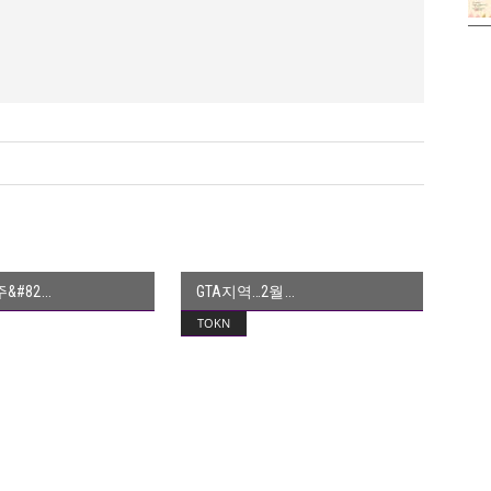
&#82
GTA지역…2월
TOKN